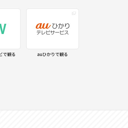
ビで観る
auひかりで観る