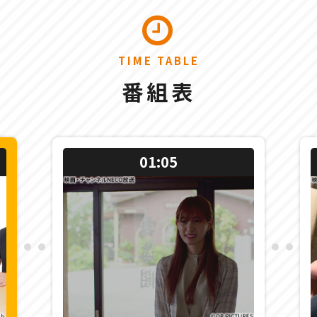
TIME TABLE
番組表
01:05