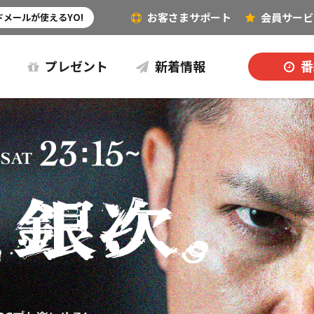
お客さまサポート
会員
サービ
その他（音楽など）
メールが使えるYO!
プレゼント
新着情報
番