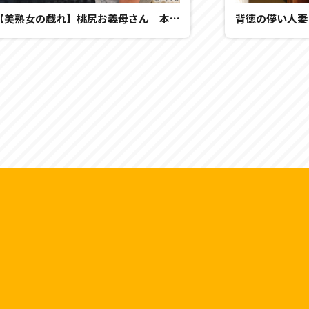
【美熟女の戯れ】桃尻お義母さん 本庄瞳 他
背徳の儚い人妻