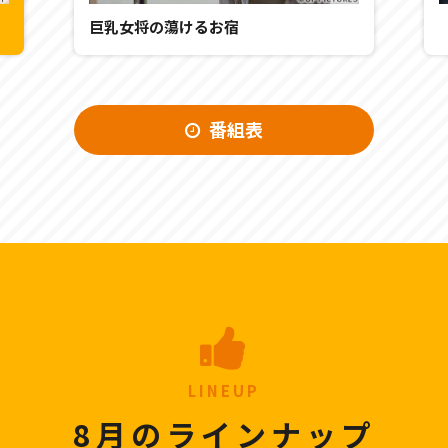
巨乳女将の蕩けるお宿
番組表
LINEUP
8月のラインナップ