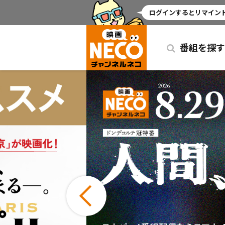
ミッドナイト
ログインするとリマインド
番組を探す