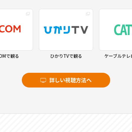
COMで観る
ひかりTVで観る
ケーブルテレ
詳しい視聴方法へ