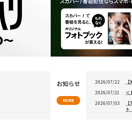
2026/07/22
【
お知らせ
2026/07/21
＜
MORE
2026/07/03
【
ト