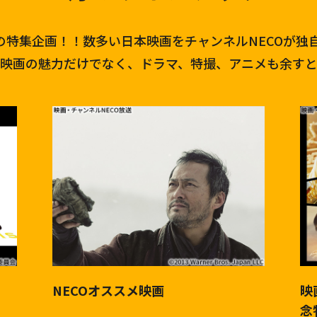
はの特集企画！！数多い日本映画をチャンネルNECOが独
映画の魅力だけでなく、ドラマ、特撮、アニメも余す
NECOオススメ映画
映
念