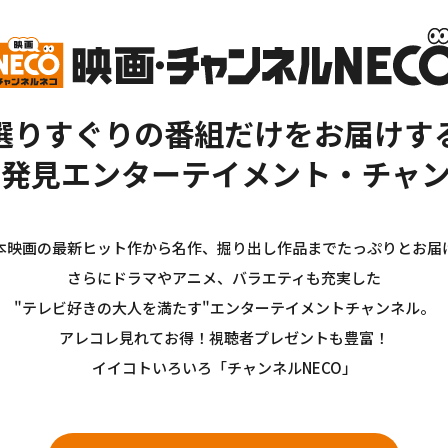
選りすぐりの番組だけをお届けす
新発見エンターテイメント・チャン
本映画の最新ヒット作から名作、掘り出し作品までたっぷりとお届
さらにドラマやアニメ、バラエティも充実した
"テレビ好きの大人を満たす"エンターテイメントチャンネル。
アレコレ見れてお得！視聴者プレゼントも豊富！
イイコトいろいろ「チャンネルNECO」