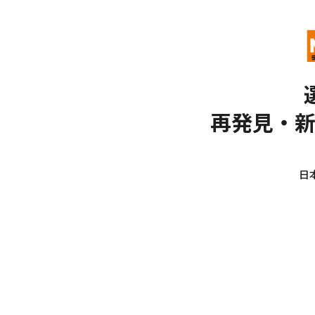
再発見・
日