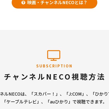
映画・チャンネルNECOとは？
SUBSCRIPTION
チャンネルNECO視聴方法
ネルNECOは、「スカパー！」、「J:COM」、「ひかり
「ケーブルテレビ」、「auひかり」で視聴できます。