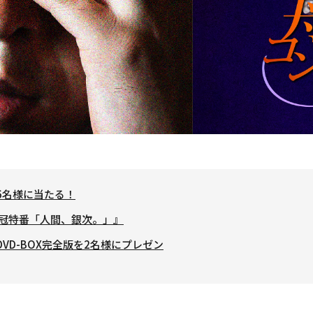
で6名様に当たる！
テ冠特番「人間、銀次。」』
VD-BOX完全版を2名様にプレゼン